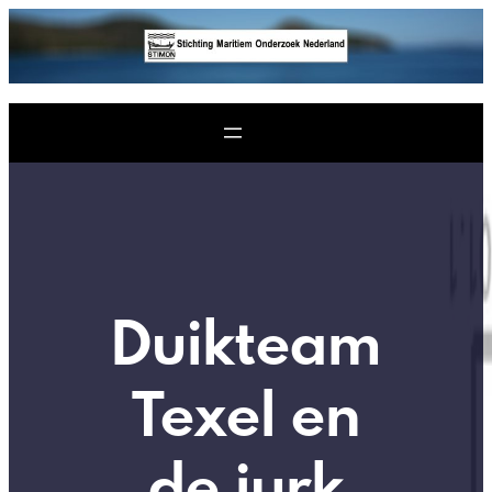
Ga
naar
de
inhoud
Duikteam
Texel en
de jurk