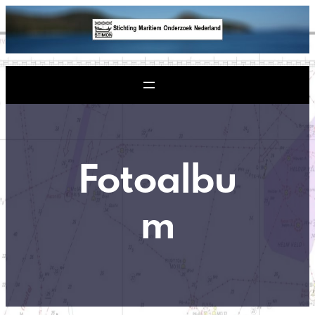
Ga
naar
de
inhoud
Fotoalbu
m